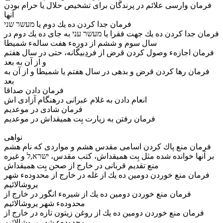
فرمان وارسى علائم در پرندگان براى تشخيص حلال يا حرام بودن
آنها
فرمان جدا كردن ده يك دوم يا מעשר שני
فرمان جدا كردن ده يك جهت فقرا يا מעשר עני به جاى ده يك دوم در
سال سوم و ششم از دورهء هفت سالهء شميطا
فرمان اجازهء وصول كردن قرض از فردِبيگانه، حتى در سال هفتم
و از آن به بعد
فرمان رها كردن قرض و بدهى در سال هفتم يا شميطا و از آن به
بعد
فرمان دادن صداقا
انعام دادن به غلام عبرانى درهنگام آزادى اش
فرمان شادى در موعديم
فرمان رفتن به زيارت بِت هميقداش در موعديم
نواهى
فرمان منع پاك كردن اسامى مقدس هشم و مواردى كه نام هشم
بر آنها خوانده شده مثل بِت هميقداش، كتب مقدس، ישרא,ל و غيره
منع تقديم قربانى در خارج از صحن بِت هميقداش
فرمان منع خوردن دومين ده يك از غله در خارج از محدودهء شهر
يروشالائيم
فرمان منع خوردن دومين ده يك از شيرهء انگور در خارج از
محدودهء شهر يروشالائيم
فرمان منع خوردن دومين ده يك از روغن زيتون تازه در خارج از
محدودهء شهر يروشالائيم