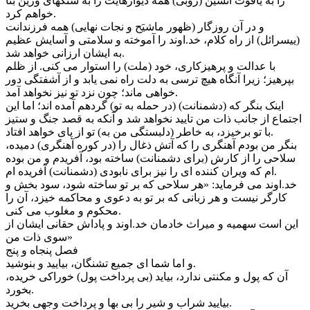
را به یاقوت آتشین (روبی) همه دیوارهایت را به سنگهای وزین بنا
خواهم کرد.
و در آن روزگار (ظهور ماشیَح و نجات نهایی) همه فرزندانت
(يیسرائل) از راه کلام، خد.اوند را آموخته و سلامتی و آسایش عظیم
به ایشان ارزانی خواهد شد.
با عدالت و پرهیزکاری، خود (ملت) را استوار می کنی. از ظلم
بپرهیز؛ زیرا آنگاه هیچ ترسی به دلت راه نمی یابد و از آشفتگی دور
خواهی ماند؛ چون نزد تو نیز نخواهد آمد.
اینک بنگر که (دشمنانت) (در حمله به تو) گردهم آمده اند؛ اما این
اجتماع از جانب ذات من تایید نخواهد شد و آنکه به قصد جنگ و ستیز
با تو برخیزد، به خاطر (دلبستگی من به) تو از پای خواهد افتاد.
بنگر من بودم آهنگری را که آتش ذغال را (در کوره آهنگری) دمیده،
سلاحی را از کارش (برای دشمنانت) ساخته بود، آفریدم و من بوده
ام که ویران کننده ای را نیز برای نابودی (دشمنانت) آفریده ام.
خد.اوند می فرماید: «هر سلاحی که بر تو ساخته شود، سود بخش و
کارگر نیست و هر زبانی که بر تو به دعوی و محاکمه خیزد، آن را
محکوم و مغلوب می کنی.
این است سهمیه و میراث خادمان خد.اوند و پاداش حقانی ایشان از
سوی ذات من»
فصل پنجاه و پنج
و اما شما ای جمیع تشنگان، بیایید و بنوشید.
آن که پول و مکنتی ندارد، بیاید (بی پرداخت پول) خوراکی خریده،
بخورد.
بیایید شراب و شیر را بی بها و پرداخت وجهی بخرید.