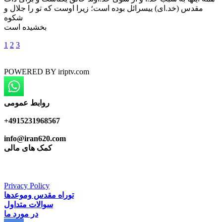
مقدس (خد.ای) يیسرائل بوده است؛ زیرا اوست که تو را جلال و
شکوه
بخشیده است
1
2
3
POWERED BY
iriptv.com
روابط عمومی
+4915231968567
info@iran620.com
کمک های مالی
Privacy Policy
توراه مقدس وموعدها
سوالات متداول
در مورد ما