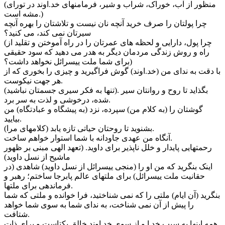
(منظور از آب، خوراک، شراب و شیر، فرمامنهای خد.اوند در تورای
مشه است.)
چرا پولتان را صرف خرید آنچه نان نیست و تلاشتان را بهره آنچه
سیرتان نمی کند، می کنید؟
(چرا پول، دارایی و لحظه های عمرتان را در راه آموختن و تقلید از
راه و روش زندگی مردمان دیگر به هدر می دهید که سود حقیقی
برای شما ملت يیسرائل نخواهد داشت؟)
با دقت به ندای من (خد.اوند) گوش فراگیرید و چیزی را بخوری که از
هر جهت نیکوست.
(تنها به فکر سیری جسمتان نباشید). بگذاید تا روح و روانتان سیر
شده، درخوشی و لذت به سر برد.
گوشتان را (به کلام من) سپرده، نزد (به پیشگاه و عبادتگاه) من
بیایید.
(کلامهای مرا) بشنوید تا روحتان حیاتی تازه یابد.
آنگاه من عهدی جاودانه با شما استوار خواهم ساخت.
رحمتهایی پایدار و خلل ناپذیر برای داوید. (تعهد الهی مبنی بر ظهور
ماشیح از نسل داوید)
اینک بنگرید که من او را (منجی يیسرائل از نسل داوید) شاهدی (در
حقانیت ملت يیسرائل) برای ملتهای عالم پابرجا ساختم؛ رهبر و
فرماندهی برای ملتها.
بنگرید (آن ایام) ملتی را که نمی شناختید، فرا خوانده و ملتی که شما
را پیش از آن نمی شناخت، به ندای شما به سوی شما خواهد
شتافت.
همه اینها به سبب خد.ا و از سوی خد.اوند خالق یکتاست و برای ذات