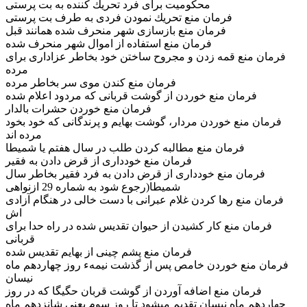
محكوميت براى فرد تحريك كننده به بت پرستى
فرمان منع تحريك نمودن فردى به طرف بت پرستى
فرمان منع بازسازى شهر منحرف شده همانند قبل
فرمان منع استفاده از اموال شهر منحرف شده
فرمان منع قمه زدن و مجروح ساختن خود بخاطر عزادارى براى
مرده
فرمان منع كندن موى سر بخاطر مرده
فرمان منع خوردن از گوشت قربانى كه مردود اعلام شده
فرمان منع خوردن حشرات بالدار
فرمان منع خوردن مردار، گوشت بهايم و پرندگانى كه خود بخود
مرده اند
فرمان منع مطالبه كردن طلب در سال هفتم يا شميطا
فرمان منع خوددارى از قرض دادن به فقير
فرمان منع خوددارى از قرض دادن به فرد فقير بخاطر سال
شميطا(رجوع شود به شماره 29 ازنواهى
فرمان منع رها كردن غلام عبرانى با دست خالى در هنگام آزادى
اش
فرمان منع كار كشيدن از حيوان تقديس شده در راه حدا براى
قربانى
فرمان منع پشم چينى از بهايم تقديس شده
فرمان منع خوردن خامص پس از گذشت نيمهء روز چهاردهم ماه
نيسان
فرمان منع اضافه آوردن از گوشت قربان حگيگا كه در روز
چهاردهم ماه نيسان تقديم ميشود تا روز سوم يعنى شانزدهم ماه