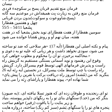
نيسان
فرمان منع تقديم قربان پسح بر سكوچهء فردى
فرمان منع رفتن به زيارت بِت هميقداش در موعديم سه گانه
(پسح،شاووعوت و سوكوت)بدون بردن قربانى
چهل و هفتمین هفطارا
یِشَعیا 54/11 – 55/5
سومین هفطارا از هفت هفطارای نوید بخش یشعیا که در هفت
هفته، میان نهم آو و روش هَشانا خوانده می شود
پیام و نکته اصلی این هفطارا (آیه 17): «هر سلاحی که ضد تو ساخته
می شود، سودی نخواهد داشت و هر زبانی که علیه تو به دعوی و
محاکمه برخیزد، تو آن را محکوم و مغلوب خواهی کرد.»
وقوع این رهنمود و نوید آسمانی بستگی مستقیم به گزینش راه
راست و پذیرش فرمانهای الهی توسط قوم يیسرائل دارد. گزینش
راه راست یا چپ توسط ملت يیسرائل، در نخستین آیه رِئه آیه 26
«بنگرید که من (مُشه) امروز راه دریافت برکت یا نفرین را پیش پای
شما نهاده ام»، پیوند هفطارا و پاراشای رِئه را می نماید
(به صیون): تو ای رنجدیده و طوفان زده ای که هنوز تسلا نیافته ای،
بنگر که من (خد.ا) سنگهای بنای تو را به رنگهای دلپذیر پیوسته، بنیاد
و زیر بنایت را با یاقوت (زفیر) خواهم ساخت.
پنجره های تو را با سنگهای یَشم (سبز کم رنگ) ساخته، دروازه هایت