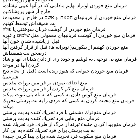
فرمان منع خوردن اولزاد بهايم مادامى كه در آنها عيبى نيفتاده،
خارج از شهر يروشالائيم
فرمان منع خوردن از قربانيهاى חטאת و אשם در خارج از محدودهء
بِت هميقداش توسط كهنيم
فرمان منع خوردن از گوشت قربان سوختنى يا עולה
فرمان منع خوردن از گوشت قربانيهاى معمولى مثل שלמים و غيره
قبل از پاشيده شدن خون آنها
منع خوردن كهنيم از بيكوريم( نوبرانه ها) قبل از قرار گرفتن آنها
درصحن بِت هميقداش
فرمان منع بى توجهى به لويئيم و خوددارى از دادن هداياى آنها و شاد
كردن آنها در موعد
فرمان منع خوردن حيوانى كه هنوز زنده است (قبل از انجام ذبح
شرعى)
منع اضافه نمودن بر فرامين تورات مقدس
فرمان منع كم كردن از فرامين تورات مقدس
فرمان منع گوش دادن به كسى كه به نام بتى نبوت ميكند
فرمان منع محبت كردن به كسى كه فردى را به بت پرستى تحريك
ميكند
فرمان منع ترك دشمنى با فرد تحريك كننده به بت پرستى
فرمان منع رهايى فرد تحريك كننده به بت پرستى
فرمان منع پيدا كردن جنبهء تبرئه از مرگ از طرف فرد تحريك شده
به بت پرستى براى فرد تحريك كننده به اين كار
فرمان منع سكوت فرد تحريك شده براى پيدا كردن جنبهء