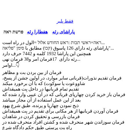
فقط پلیر
پاراشاى رئه
هفطارا رِئه
פרשת ראה
ראה=ראשי תבות :ראש החודש אלול =الول در راه است...
پاراشاى رئه داراى 126 پاسوق (קכו) مطابق با סימן "פליאה"...
همچنين اين پاراشا 1932 كلمه و 7442 حرف دارد
رئه داراى 17فرمان امر و38 فرمان نهى...
اوامر...👇
فرمان از بين بردن بت و مظاهر
فرمان تقديم نذورات(قربانى ساير موارد، در اولين جشن از پسخ،
شاووعوت يا سوكوت) كه با آن برخورد ميكند
تقديم تمام قربانيها در داخل بِت هميقداش
فرمان باز خريد كردن چهارپاى قربانى كه در آن عيبى وارد شده كه
بعد از اين عمل استفاده از آن مجاز ميباشد
ذبح نمودن چهارپا و پرنده، طبق شرع يهود
فرمان آوردن قربانيها از هر مكانى براى تقديم در بِت هميقداش
فرمان بازرسى و تحقيق كردن در شاهدان
فرمان سوزاندن شهر منحرف شده و كشتن افراد منحرف شده در
راه بت پرستى طبق حكم دادگاه شرع